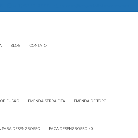
55
(41) 9851-6888
vendas@especialistaserras.com
A
BLOG
CONTATO
POR FUSÃO
EMENDA SERRA FITA
EMENDA DE TOPO
A PARA DESENGROSSO
FACA DESENGROSSO 40