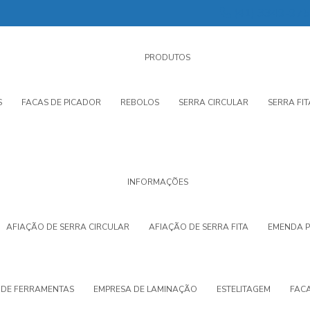
(41) 3349-97
PRODUTOS
S
FACAS DE PICADOR
REBOLOS
SERRA CIRCULAR
SERRA FIT
INFORMAÇÕES
AFIAÇÃO DE SERRA CIRCULAR
AFIAÇÃO DE SERRA FITA
EMENDA 
 DE FERRAMENTAS
EMPRESA DE LAMINAÇÃO
ESTELITAGEM
FAC