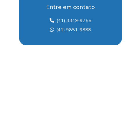
Estelitagem
Entre em contato
Faca para desengrosso
(41) 3349-9755
Faca desengrosso 40
(41) 9851-6888
Faca para desengrosso 400mm
Faca para desengrosso 400x75x9
Faca desengrosso 600
Faca para desengrosso 600mm
Faca hss
Faca para picador
.
Faca para picador de madeira
Faca para plaina