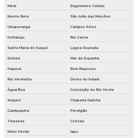
Miraí
Engenheiro Caldas
Monte Belo
São João das Missões
Ubaporanga
Campos Altos
Itatiaiuçu
Rio Casca
Santa Maria do Suaçuí
Lagoa Dourada
Ilicínea
Mar de Espanha
Itapeva
Bom Repouso
Rio Vermelho
Dores do Indaiá
Água Boa
Conceição do Rio Verde
Jequeri
Chapada Gaúcha
Cambuquira
Perdigão
Teixeiras
Cristais
Mato Verde
Iapu