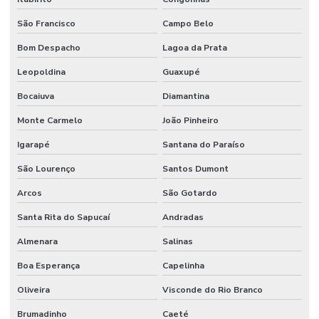
São Francisco
Campo Belo
Bom Despacho
Lagoa da Prata
Leopoldina
Guaxupé
Bocaiuva
Diamantina
Monte Carmelo
João Pinheiro
Igarapé
Santana do Paraíso
São Lourenço
Santos Dumont
Arcos
São Gotardo
Santa Rita do Sapucaí
Andradas
Almenara
Salinas
Boa Esperança
Capelinha
Oliveira
Visconde do Rio Branco
Brumadinho
Caeté