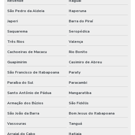
Resende
Itaguaí
Serra fita estiletada
São Pedro da Aldeia
Itaperuna
Serra fita horizontal
Japeri
Barra do Piraí
Serra fita horizontal de madeira
Saquarema
Seropédica
Serra fita horizontal para toras
Três Rios
Valença
Cachoeiras de Macacu
Rio Bonito
Serra fita industrial para madeira
Guapimirim
Casimiro de Abreu
Serra fita larga
São Francisco de Itabapoana
Paraty
Serra fita para madeira
Paraíba do Sul
Paracambi
Serra fita para madeira grande
Santo Antônio de Pádua
Mangaratiba
Serra fita para madeira industrial
Armação dos Búzios
São Fidélis
Serra fita metal duro
São João da Barra
Bom Jesus do Itabapoana
Serra fita com vídea
Vassouras
Tanguá
Serra múltipla
Arraial do Cabo
Itatiaia