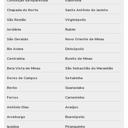
Conceição da Aparecida
Itabirinha
Chapada do Norte
Santo Antônio do Jacinto
São Romão
Virginópolis
Jordânia
Rubim
São Geraldo
Novo Oriente de Minas
Rio Acima
Divisópolis
Centralina
Bonito de Minas
Bela Vista de Minas
São Sebastião do Maranhão
Dores de Campos
Setubinha
Berilo
Guaraciaba
Ferros
Carneirinho
Antônio Dias
Araújos
Arceburgo
Buenópolis
Ipuiúna
Piranguinho