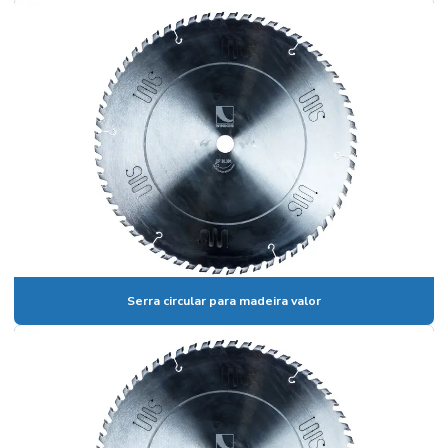
Preço faca de desengrosso
Rebolo afiar faca
Rebolo chanfrado
Rebolo chanfrado para afiar serra fita
Rebolo copo
Rebolo copo para afiação
Rebolo copo branco
Rebolo diamantado
Serra circular para madeira valor
Rebolo diamantado para afiação
Rebolo diamantado para afiar serra circular
Rebolo diamantado para afiar videa
Serra afiada