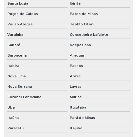
Santa Luzia
Ibirité
Poços de Caldas
Patos de Minas
Pouso Alegre
Teófilo Otoni
Varginha
Conselheiro Lafaiete
Sabará
Vespasiano
Barbacena
Araguari
Itabira
Passos
Nova Lima
Araxá
Nova Serrana
Lavras
Coronel Fabriciano
Muriaé
Ubá
Ituiutaba
Itaúna
Pará de Minas
Paracatu
Itajubá