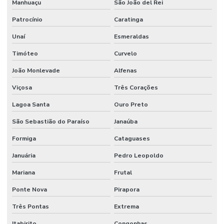
Manhuaçu
São João del Rei
Patrocínio
Caratinga
Unaí
Esmeraldas
Timóteo
Curvelo
João Monlevade
Alfenas
Viçosa
Três Corações
Lagoa Santa
Ouro Preto
São Sebastião do Paraíso
Janaúba
Formiga
Cataguases
Januária
Pedro Leopoldo
Mariana
Frutal
Ponte Nova
Pirapora
Três Pontas
Extrema
Itabirito
Congonhas