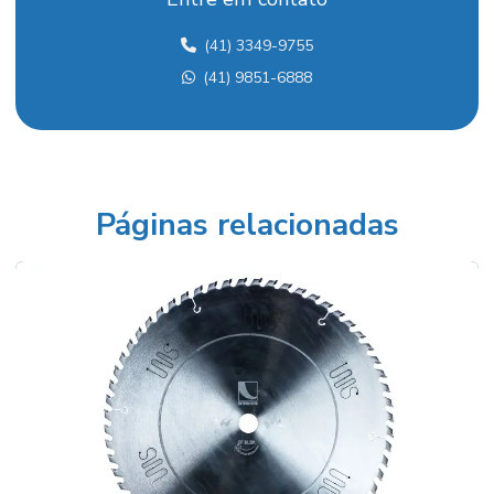
Faca desengrosso 40
(41) 3349-9755
Faca para desengrosso 400mm
(41) 9851-6888
Faca para desengrosso 400x75x9
Faca desengrosso 600
Faca para desengrosso 600mm
Faca hss
Páginas relacionadas
Faca para picador
Faca para picador de madeira
Faca para plaina
Faca para plaina de bancada
Faca plaina de mesa
Fita desdobro horizontal