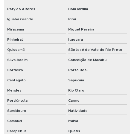
Serra múltipla 2 eixos
Paty do Alferes
Bom Jardim
Serra múltipla para madeira
Iguaba Grande
Piraí
Serra para refiladeira
Miracema
Miguel Pereira
Serra refiladeira valor
Pinheiral
Itaocara
Quissamã
São José do Vale do Rio Preto
Serviço de afiação
Silva Jardim
Conceição de Macabu
Serviço de afiação de ferramentas
Cordeiro
Porto Real
Serviço de laminação
Cantagalo
Sapucaia
Solda de fita
Mendes
Rio Claro
Solda de serra fita
Porciúncula
Carmo
Solda de topo
Sumidouro
Natividade
Solda trinca
Cambuci
Italva
Trava pneumática
Carapebus
Quatis