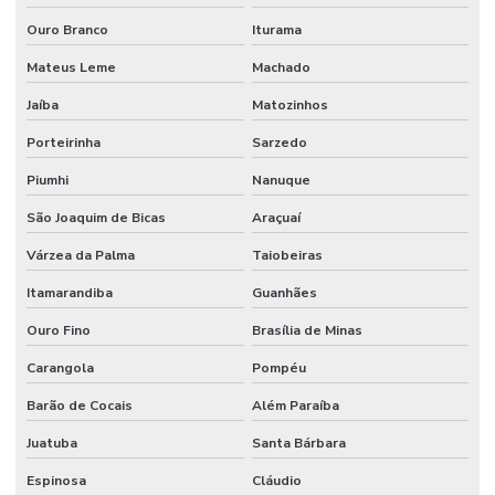
Ouro Branco
Iturama
Mateus Leme
Machado
Jaíba
Matozinhos
Porteirinha
Sarzedo
Piumhi
Nanuque
São Joaquim de Bicas
Araçuaí
Várzea da Palma
Taiobeiras
Itamarandiba
Guanhães
Ouro Fino
Brasília de Minas
Carangola
Pompéu
Barão de Cocais
Além Paraíba
Juatuba
Santa Bárbara
Espinosa
Cláudio