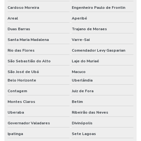
Trava serra
Cardoso Moreira
Engenheiro Paulo de Frontin
Trava serra circular
Areal
Aperibé
Travadeira de serra fita
Duas Barras
Trajano de Moraes
Santa Maria Madalena
Varre-Sai
Rio das Flores
Comendador Levy Gasparian
São Sebastião do Alto
Laje do Muriaé
São José de Ubá
Macuco
Belo Horizonte
Uberlândia
Contagem
Juiz de Fora
Montes Claros
Betim
Uberaba
Ribeirão das Neves
Governador Valadares
Divinópolis
Ipatinga
Sete Lagoas