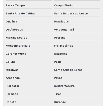
Passa Tempo
Campo Florido
Santa Rita de Caldas
Santa Bárbara do Leste
Orizânia
Pratápolis
Delfinópolis
Alto Jequitibá
Martins Soares
Pocrane
Monsenhor Paulo
Frei Inocêncio
Coronel Murta
Nazareno
Coluna
Pains
Japonvar
Santa Cruz de Minas
Araponga
Pavão
Florestal
Delfim Moreira
Formoso
Tiros
Reduto
Durandé