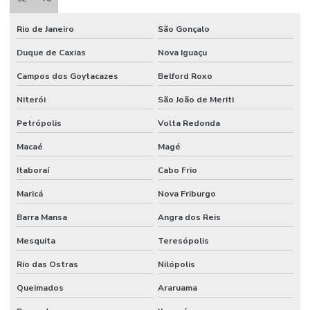
Serra circular múltipla para madeira
Rio de Janeiro
São Gonçalo
Serra circular widea
Duque de Caxias
Nova Iguaçu
Serra desdobro madeira
Campos dos Goytacazes
Belford Roxo
Serra desdobro de toras
Niterói
São João de Meriti
Serra destopadeira
Petrópolis
Volta Redonda
Macaé
Magé
Serra destopadeira para madeira
Itaboraí
Cabo Frio
Serra destopadeira pneumática
Maricá
Nova Friburgo
Serra fita 18 dentes
Barra Mansa
Angra dos Reis
Serra fita de desdobro
Mesquita
Teresópolis
Serra de fita para desdobro de madeira
Rio das Ostras
Nilópolis
Serra fita para desdobro de toras
Queimados
Araruama
Serra fita para desdobro de toras de madeira a venda