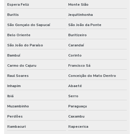
Espera Feliz
Monte Sião
Buritis
Jequitinhonha
São Gonçalo do Sapucaí
São João da Ponte
Belo Oriente
Buritizeiro
São João do Paraíso
Carandaí
Bambuí
Corinto
Carmo do Cajuru
Francisco Sá
Raul Soares
Conceição do Mato Dentro
Inhapim
Abaeté
Ibiá
Serro
Muzambinho
Paraguaçu
Perdões
Caxambu
Itambacuri
Itapecerica