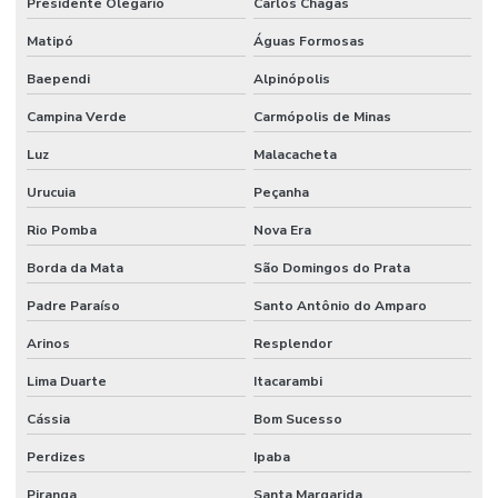
Presidente Olegário
Carlos Chagas
Matipó
Águas Formosas
Baependi
Alpinópolis
Campina Verde
Carmópolis de Minas
Luz
Malacacheta
Urucuia
Peçanha
Rio Pomba
Nova Era
Borda da Mata
São Domingos do Prata
Padre Paraíso
Santo Antônio do Amparo
Arinos
Resplendor
Lima Duarte
Itacarambi
Cássia
Bom Sucesso
Perdizes
Ipaba
Piranga
Santa Margarida