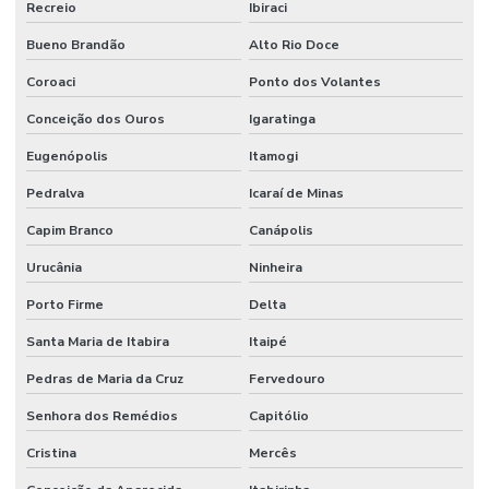
Recreio
Ibiraci
Bueno Brandão
Alto Rio Doce
Coroaci
Ponto dos Volantes
Conceição dos Ouros
Igaratinga
Eugenópolis
Itamogi
Pedralva
Icaraí de Minas
Capim Branco
Canápolis
Urucânia
Ninheira
Porto Firme
Delta
Santa Maria de Itabira
Itaipé
Pedras de Maria da Cruz
Fervedouro
Senhora dos Remédios
Capitólio
Cristina
Mercês