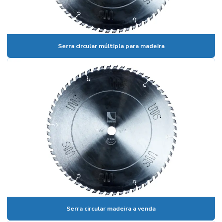
Fornecedor de serra circular
Fornecedor de serra fita
Fornecedor de serras
Serra circular múltipla para madeira
Lamina serra fita estiletada para madeira
Luva de borracha preço
Luva de borracha preta
Luva pigmentada branca
Luva pigmentada preta
Luva pigmentada preta ncm
Luva pigmentada preta preço
Luva pigmentada valor
Luvas de borracha valor
Serra circular madeira a venda
Luvas pigmentadas preço