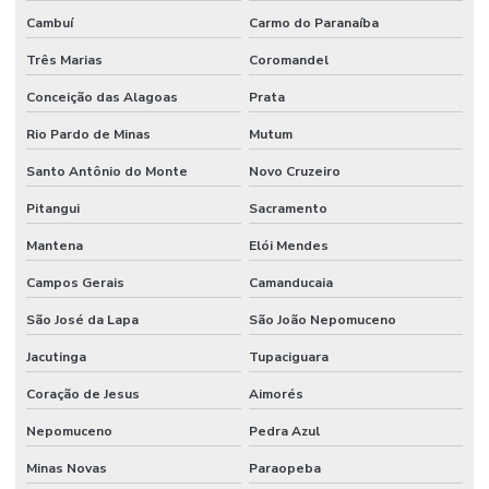
Cambuí
Carmo do Paranaíba
Três Marias
Coromandel
Conceição das Alagoas
Prata
Rio Pardo de Minas
Mutum
Santo Antônio do Monte
Novo Cruzeiro
Pitangui
Sacramento
Mantena
Elói Mendes
Campos Gerais
Camanducaia
São José da Lapa
São João Nepomuceno
Jacutinga
Tupaciguara
Coração de Jesus
Aimorés
Nepomuceno
Pedra Azul
Minas Novas
Paraopeba