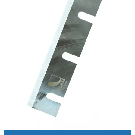
Serra circular múltipla para madeira
Serra circular widea
Serra desdobro madeira
Serra desdobro de toras
Serra destopadeira
Serra destopadeira para madeira
Serra destopadeira pneumática
Serra fita 18 dentes
Serra fita de desdobro
Serra de fita para desdobro de madeira
Serra fita para desdobro de toras
Serra fita para desdobro de toras de madeira a venda