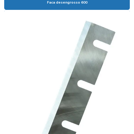
Faca desengrosso 600
Serra fita estiletada
Serra fita horizontal
Serra fita horizontal de madeira
Serra fita horizontal para toras
Serra fita industrial para madeira
Serra fita larga
Serra fita para madeira
Serra fita para madeira grande
Serra fita para madeira industrial
Serra fita metal duro
Serra fita com vídea
Serra múltipla