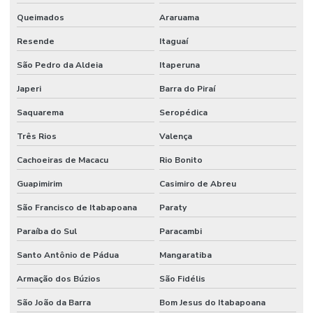
Queimados
Araruama
Resende
Itaguaí
São Pedro da Aldeia
Itaperuna
Japeri
Barra do Piraí
Saquarema
Seropédica
Três Rios
Valença
Cachoeiras de Macacu
Rio Bonito
Guapimirim
Casimiro de Abreu
São Francisco de Itabapoana
Paraty
Paraíba do Sul
Paracambi
Santo Antônio de Pádua
Mangaratiba
Armação dos Búzios
São Fidélis
São João da Barra
Bom Jesus do Itabapoana