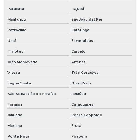
Paracatu
Itajubá
Manhuaçu
São João del Rei
Patrocínio
Caratinga
Unaí
Esmeraldas
Timóteo
Curvelo
João Monlevade
Alfenas
Viçosa
Três Corações
Lagoa Santa
Ouro Preto
São Sebastião do Paraíso
Janaúba
Formiga
Cataguases
Januária
Pedro Leopoldo
Mariana
Frutal
Ponte Nova
Pirapora