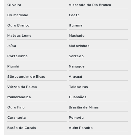
Oliveira
Visconde do Rio Branco
Brumadinho
Caeté
Ouro Branco
Iturama
Mateus Leme
Machado
Jaíba
Matozinhos
Porteirinha
Sarzedo
Piumhi
Nanuque
São Joaquim de Bicas
Araçuaí
Várzea da Palma
Taiobeiras
Itamarandiba
Guanhães
Ouro Fino
Brasília de Minas
Carangola
Pompéu
Barão de Cocais
Além Paraíba