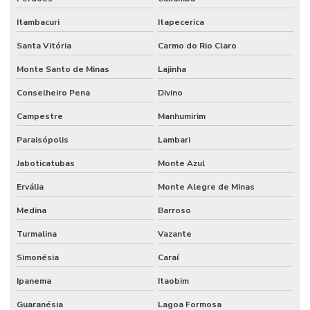
Itambacuri
Itapecerica
Santa Vitória
Carmo do Rio Claro
Monte Santo de Minas
Lajinha
Conselheiro Pena
Divino
Campestre
Manhumirim
Paraisópolis
Lambari
Jaboticatubas
Monte Azul
Ervália
Monte Alegre de Minas
Medina
Barroso
Turmalina
Vazante
Simonésia
Caraí
Ipanema
Itaobim
Guaranésia
Lagoa Formosa