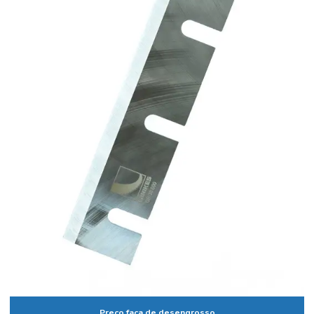
Fornecedor de serra circular
Fornecedor de serra fita
Fornecedor de serras
Lamina serra fita estiletada para madeira
Luva de borracha preço
Luva de borracha preta
Luva pigmentada branca
Luva pigmentada preta
Luva pigmentada preta ncm
Luva pigmentada preta preço
Luva pigmentada valor
Luvas de borracha valor
Preço faca de desengrosso