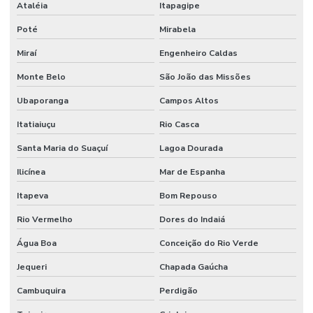
Ataléia
Itapagipe
Poté
Mirabela
Miraí
Engenheiro Caldas
Monte Belo
São João das Missões
Ubaporanga
Campos Altos
Itatiaiuçu
Rio Casca
Santa Maria do Suaçuí
Lagoa Dourada
Ilicínea
Mar de Espanha
Itapeva
Bom Repouso
Rio Vermelho
Dores do Indaiá
Água Boa
Conceição do Rio Verde
Jequeri
Chapada Gaúcha
Cambuquira
Perdigão