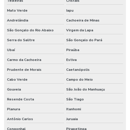
Teixeiras
Cristais
Mato Verde
Iapu
Andrelândia
Cachoeira de Minas
São Gonçalo do Rio Abaixo
Virgem da Lapa
Serra do Salitre
São Gonçalo do Pará
Ubaí
Piraúba
Carmo da Cachoeira
Estiva
Prudente de Morais
Caetanópolis
Cabo Verde
Campo do Meio
Gouveia
São João do Manhuaçu
Resende Costa
São Tiago
Planura
Itanhomi
Antônio Carlos
Juruaia
Congonhal
Pirapetinga