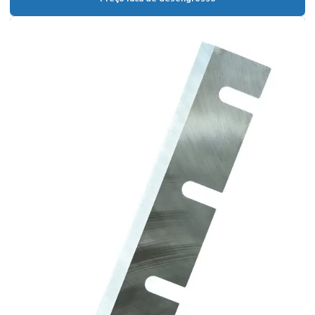
Luvas pigmentadas preço
Preço faca de desengrosso
Rebolo afiar faca
Rebolo chanfrado
Rebolo chanfrado para afiar serra fita
Rebolo copo
Rebolo copo para afiação
Rebolo copo branco
Rebolo diamantado
Rebolo diamantado para afiação
Rebolo diamantado para afiar serra circular
Rebolo diamantado para afiar videa