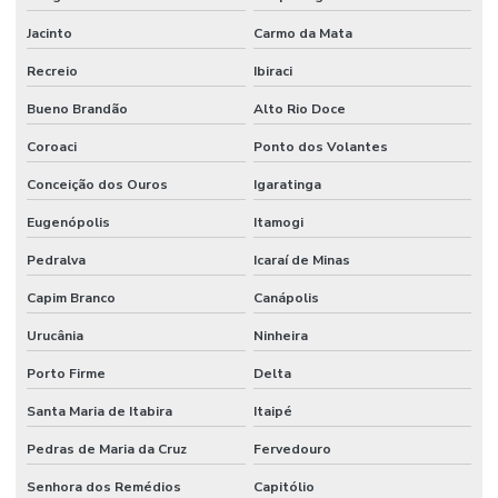
Jacinto
Carmo da Mata
Recreio
Ibiraci
Bueno Brandão
Alto Rio Doce
Coroaci
Ponto dos Volantes
Conceição dos Ouros
Igaratinga
Eugenópolis
Itamogi
Pedralva
Icaraí de Minas
Capim Branco
Canápolis
Urucânia
Ninheira
Porto Firme
Delta
Santa Maria de Itabira
Itaipé
Pedras de Maria da Cruz
Fervedouro
Senhora dos Remédios
Capitólio