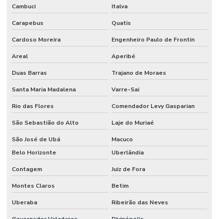
Cambuci
Italva
Carapebus
Quatis
Cardoso Moreira
Engenheiro Paulo de Frontin
Areal
Aperibé
Duas Barras
Trajano de Moraes
Santa Maria Madalena
Varre-Sai
Rio das Flores
Comendador Levy Gasparian
São Sebastião do Alto
Laje do Muriaé
São José de Ubá
Macuco
Belo Horizonte
Uberlândia
Contagem
Juiz de Fora
Montes Claros
Betim
Uberaba
Ribeirão das Neves
Governador Valadares
Divinópolis