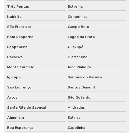
Três Pontas
Extrema
Itabirito
Congonhas
São Francisco
Campo Belo
Bom Despacho
Lagoa da Prata
Leopoldina
Guaxupé
Bocaiuva
Diamantina
Monte Carmelo
João Pinheiro
Igarapé
Santana do Paraíso
São Lourenço
Santos Dumont
Arcos
São Gotardo
Santa Rita do Sapucaí
Andradas
Almenara
Salinas
Boa Esperança
Capelinha