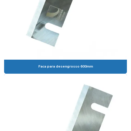
Serra afiada
Serra circular de bancada grande
Serra circular de bancada multifuncional
Serra circular para desdobro de toras
Serra circular disco grande
Serra circular grande
Serra circular grande 220v
Faca para desengrosso 600mm
Serra circular industrial para madeira
Serra circular madeira
Serra circular madeira profissional
Serra circular para madeira valor
Serra circular madeira a venda
Serra circular manual grande