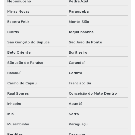
Nepomuceno
Pedra Azul
Minas Novas
Paraopeba
Espera Feliz
Monte Sião
Buritis
Jequitinhonha
São Gonçalo do Sapucaí
São João da Ponte
Belo Oriente
Buritizeiro
São João do Paraíso
Carandaí
Bambuí
Corinto
Carmo do Cajuru
Francisco Sá
Raul Soares
Conceição do Mato Dentro
Inhapim
Abaeté
Ibiá
Serro
Muzambinho
Paraguaçu
Perdões
Caxambu