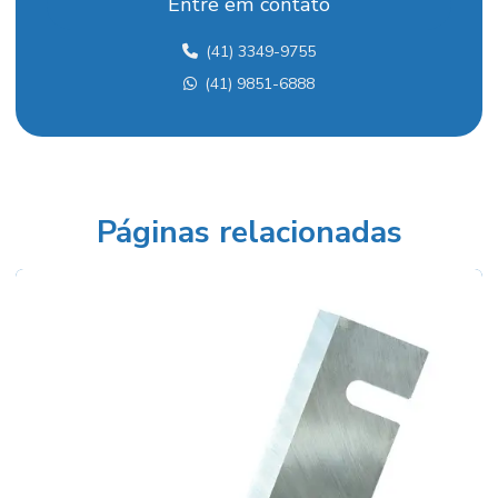
Entre em contato
Faca desengrosso 40
(41) 3349-9755
Faca para desengrosso 400mm
(41) 9851-6888
Faca para desengrosso 400x75x9
Faca desengrosso 600
Faca para desengrosso 600mm
Faca hss
Páginas relacionadas
Faca para picador
Faca para picador de madeira
Faca para plaina
Faca para plaina de bancada
Faca plaina de mesa
Fita desdobro horizontal