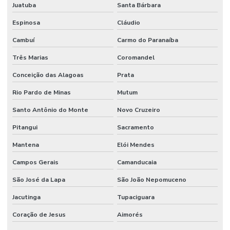
Juatuba
Santa Bárbara
Espinosa
Cláudio
Cambuí
Carmo do Paranaíba
Três Marias
Coromandel
Conceição das Alagoas
Prata
Rio Pardo de Minas
Mutum
Santo Antônio do Monte
Novo Cruzeiro
Pitangui
Sacramento
Mantena
Elói Mendes
Campos Gerais
Camanducaia
São José da Lapa
São João Nepomuceno
Jacutinga
Tupaciguara
Coração de Jesus
Aimorés