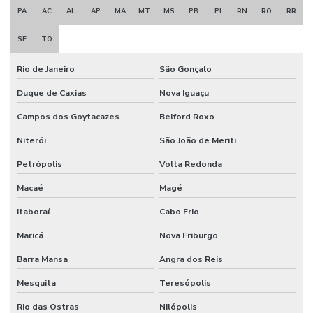
PA
AC
AL
AP
MA
MT
MS
PB
PI
RN
RO
RR
Trava serra
SE
TO
Trava serra circular
Travadeira de serra fita
Rio de Janeiro
São Gonçalo
Duque de Caxias
Nova Iguaçu
Campos dos Goytacazes
Belford Roxo
Niterói
São João de Meriti
Petrópolis
Volta Redonda
Macaé
Magé
Itaboraí
Cabo Frio
Maricá
Nova Friburgo
Barra Mansa
Angra dos Reis
Mesquita
Teresópolis
Rio das Ostras
Nilópolis