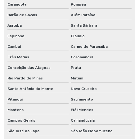
Carangola
Pompéu
Barão de Cocais
Além Paraíba
Juatuba
Santa Bárbara
Espinosa
Cláudio
Cambuí
Carmo do Paranaíba
Três Marias
Coromandel
Conceição das Alagoas
Prata
Rio Pardo de Minas
Mutum
Santo Antônio do Monte
Novo Cruzeiro
Pitangui
Sacramento
Mantena
Elói Mendes
Campos Gerais
Camanducaia
São José da Lapa
São João Nepomuceno