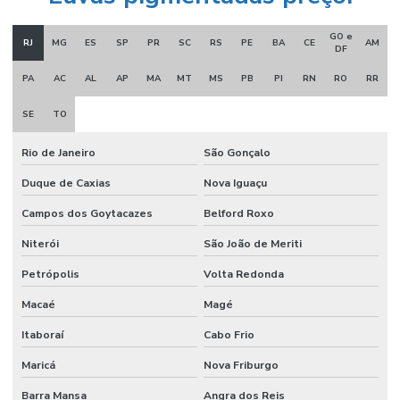
Serra circular múltipla para madeira
GO e
RJ
MG
ES
SP
PR
SC
RS
PE
BA
CE
AM
Serra circular widea
DF
PA
AC
AL
AP
MA
MT
MS
PB
PI
RN
RO
RR
Serra desdobro madeira
Serra desdobro de toras
SE
TO
Serra destopadeira
Rio de Janeiro
São Gonçalo
Serra destopadeira para madeira
Duque de Caxias
Nova Iguaçu
Campos dos Goytacazes
Belford Roxo
Serra destopadeira pneumática
Niterói
São João de Meriti
Serra fita 18 dentes
Petrópolis
Volta Redonda
Serra fita de desdobro
Macaé
Magé
Serra de fita para desdobro de madeira
Itaboraí
Cabo Frio
Serra fita para desdobro de toras
Maricá
Nova Friburgo
Serra fita para desdobro de toras de madeira a venda
Barra Mansa
Angra dos Reis