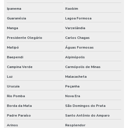
Ipanema
Itaobim
Guaranésia
Lagoa Formosa
Manga
Varzelândia
Presidente Olegário
Carlos Chagas
Matipó
Águas Formosas
Baependi
Alpinópolis
Campina Verde
Carmópolis de Minas
Luz
Malacacheta
Urucuia
Peçanha
Rio Pomba
Nova Era
Borda da Mata
São Domingos do Prata
Padre Paraíso
Santo Antônio do Amparo
Arinos
Resplendor