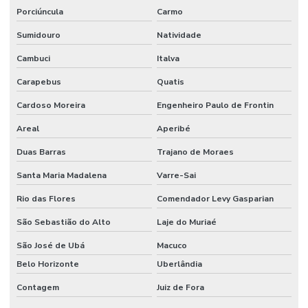
Trava serra
Porciúncula
Carmo
Trava serra circular
Sumidouro
Natividade
Travadeira de serra fita
Cambuci
Italva
Carapebus
Quatis
Cardoso Moreira
Engenheiro Paulo de Frontin
Areal
Aperibé
Duas Barras
Trajano de Moraes
Santa Maria Madalena
Varre-Sai
Rio das Flores
Comendador Levy Gasparian
São Sebastião do Alto
Laje do Muriaé
São José de Ubá
Macuco
Belo Horizonte
Uberlândia
Contagem
Juiz de Fora