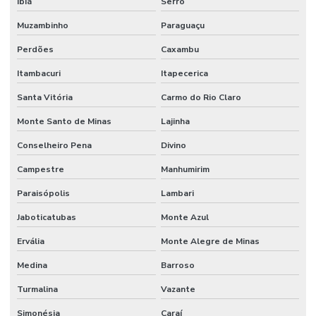
Ibiá
Serro
Muzambinho
Paraguaçu
Perdões
Caxambu
Itambacuri
Itapecerica
Santa Vitória
Carmo do Rio Claro
Monte Santo de Minas
Lajinha
Conselheiro Pena
Divino
Campestre
Manhumirim
Paraisópolis
Lambari
Jaboticatubas
Monte Azul
Ervália
Monte Alegre de Minas
Medina
Barroso
Turmalina
Vazante
Simonésia
Caraí