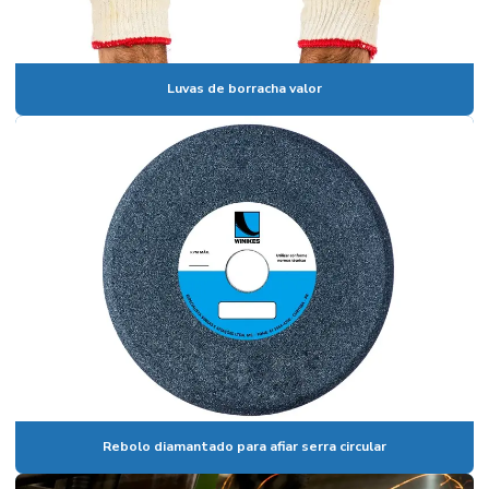
Fornecedor de serra fita
Fornecedor de serras
Luvas de borracha valor
Lamina serra fita estiletada para madeira
Luva de borracha preço
Luva de borracha preta
Luva pigmentada branca
Luva pigmentada preta
Luva pigmentada preta ncm
Luva pigmentada preta preço
Luva pigmentada valor
Luvas de borracha valor
Rebolo diamantado para afiar serra circular
Luvas pigmentadas preço