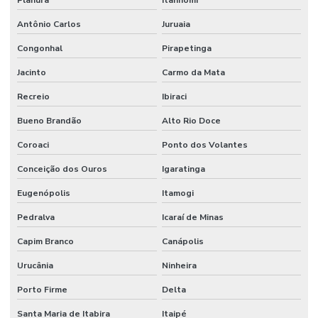
Antônio Carlos
Juruaia
Congonhal
Pirapetinga
Jacinto
Carmo da Mata
Recreio
Ibiraci
Bueno Brandão
Alto Rio Doce
Coroaci
Ponto dos Volantes
Conceição dos Ouros
Igaratinga
Eugenópolis
Itamogi
Pedralva
Icaraí de Minas
Capim Branco
Canápolis
Urucânia
Ninheira
Porto Firme
Delta
Santa Maria de Itabira
Itaipé