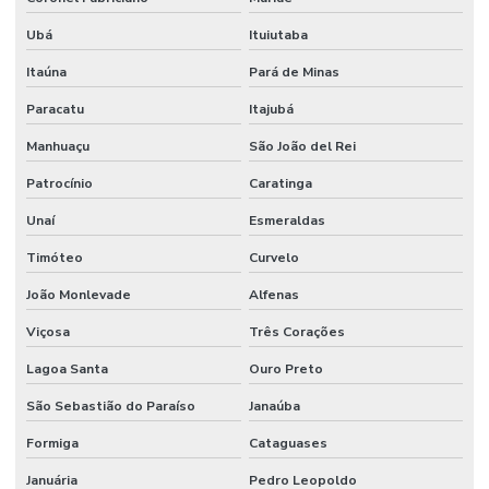
Ubá
Ituiutaba
Itaúna
Pará de Minas
Paracatu
Itajubá
Manhuaçu
São João del Rei
Patrocínio
Caratinga
Unaí
Esmeraldas
Timóteo
Curvelo
João Monlevade
Alfenas
Viçosa
Três Corações
Lagoa Santa
Ouro Preto
São Sebastião do Paraíso
Janaúba
Formiga
Cataguases
Januária
Pedro Leopoldo