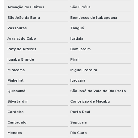
Serra múltipla 2 eixos
Armação dos Búzios
São Fidélis
Serra múltipla para madeira
São João da Barra
Bom Jesus do Itabapoana
Serra para refiladeira
Vassouras
Tanguá
Serra refiladeira valor
Arraial do Cabo
Itatiaia
Serviço de afiação
Paty do Alferes
Bom Jardim
Iguaba Grande
Piraí
Serviço de afiação de ferramentas
Miracema
Miguel Pereira
Serviço de laminação
Pinheiral
Itaocara
Solda de fita
Quissamã
São José do Vale do Rio Preto
Solda de serra fita
Silva Jardim
Conceição de Macabu
Solda de topo
Cordeiro
Porto Real
Solda trinca
Cantagalo
Sapucaia
Trava pneumática
Mendes
Rio Claro