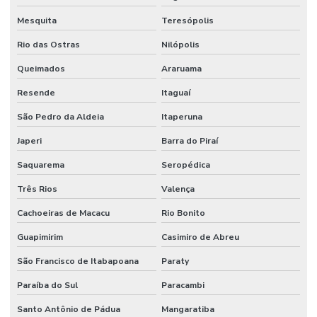
Serra fita estiletada
Mesquita
Teresópolis
Serra fita horizontal
Rio das Ostras
Nilópolis
Serra fita horizontal de madeira
Queimados
Araruama
Serra fita horizontal para toras
Resende
Itaguaí
Serra fita industrial para madeira
São Pedro da Aldeia
Itaperuna
Serra fita larga
Japeri
Barra do Piraí
Saquarema
Seropédica
Serra fita para madeira
Três Rios
Valença
Serra fita para madeira grande
Cachoeiras de Macacu
Rio Bonito
Serra fita para madeira industrial
Guapimirim
Casimiro de Abreu
Serra fita metal duro
São Francisco de Itabapoana
Paraty
Serra fita com vídea
Paraíba do Sul
Paracambi
Serra múltipla
Santo Antônio de Pádua
Mangaratiba