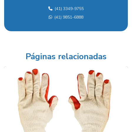
(41) 3349-9755
Faca para desengrosso 400mm
(41) 9851-6888
Faca para desengrosso 400x75x9
Faca desengrosso 600
Faca para desengrosso 600mm
Faca hss
Páginas relacionadas
Faca para picador
Faca para picador de madeira
Faca para plaina
Faca para plaina de bancada
Faca plaina de mesa
Fita desdobro horizontal
Fornecedor de serra circular