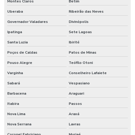
Montes Claros
Betim
Uberaba
Ribeirão das Neves
Governador Valadares
Divinópolis
Ipatinga
Sete Lagoas
Santa Luzia
Ibirité
Poços de Caldas
Patos de Minas
Pouso Alegre
Teófilo Otoni
Varginha
Conselheiro Lafaiete
Sabará
Vespasiano
Barbacena
Araguari
Itabira
Passos
Nova Lima
Araxá
Nova Serrana
Lavras
Coronel Fabriciano
Muriaé