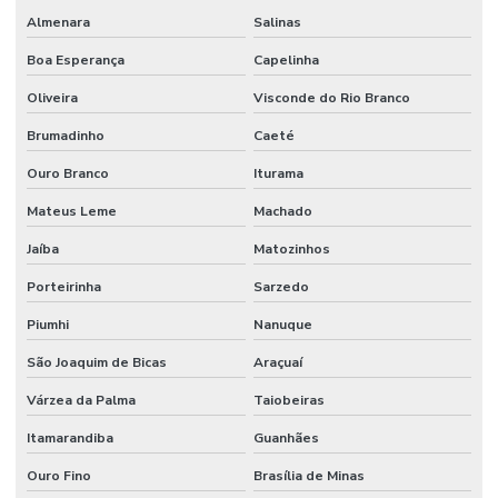
Almenara
Salinas
Boa Esperança
Capelinha
Oliveira
Visconde do Rio Branco
Brumadinho
Caeté
Ouro Branco
Iturama
Mateus Leme
Machado
Jaíba
Matozinhos
Porteirinha
Sarzedo
Piumhi
Nanuque
São Joaquim de Bicas
Araçuaí
Várzea da Palma
Taiobeiras
Itamarandiba
Guanhães
Ouro Fino
Brasília de Minas