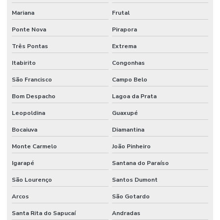
Mariana
Frutal
Ponte Nova
Pirapora
Três Pontas
Extrema
Itabirito
Congonhas
São Francisco
Campo Belo
Bom Despacho
Lagoa da Prata
Leopoldina
Guaxupé
Bocaiuva
Diamantina
Monte Carmelo
João Pinheiro
Igarapé
Santana do Paraíso
São Lourenço
Santos Dumont
Arcos
São Gotardo
Santa Rita do Sapucaí
Andradas