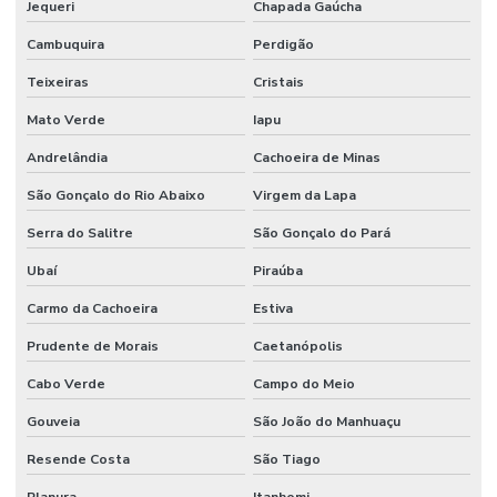
Jequeri
Chapada Gaúcha
Cambuquira
Perdigão
Teixeiras
Cristais
Mato Verde
Iapu
Andrelândia
Cachoeira de Minas
São Gonçalo do Rio Abaixo
Virgem da Lapa
Serra do Salitre
São Gonçalo do Pará
Ubaí
Piraúba
Carmo da Cachoeira
Estiva
Prudente de Morais
Caetanópolis
Cabo Verde
Campo do Meio
Gouveia
São João do Manhuaçu
Resende Costa
São Tiago
Planura
Itanhomi