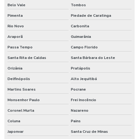
Belo Vale
Tombos
Pimenta
Piedade de Caratinga
Rio Novo
Carbonita
Araporã
Guimarânia
Passa Tempo
Campo Florido
Santa Rita de Caldas
Santa Bárbara do Leste
Orizânia
Pratápolis
Delfinópolis
Alto Jequitibá
Martins Soares
Pocrane
Monsenhor Paulo
Frei Inocêncio
Coronel Murta
Nazareno
Coluna
Pains
Japonvar
Santa Cruz de Minas