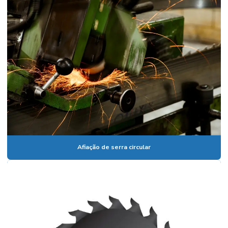
Preço faca de desengrosso
Rebolo afiar faca
Rebolo chanfrado
Rebolo chanfrado para afiar serra fita
Rebolo copo
Rebolo copo para afiação
Rebolo copo branco
Rebolo diamantado
Afiação de serra circular
Rebolo diamantado para afiação
Rebolo diamantado para afiar serra circular
Rebolo diamantado para afiar videa
Serra afiada