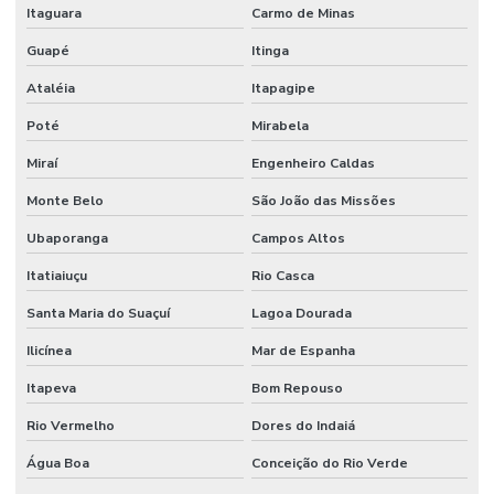
Itaguara
Carmo de Minas
Guapé
Itinga
Ataléia
Itapagipe
Poté
Mirabela
Miraí
Engenheiro Caldas
Monte Belo
São João das Missões
Ubaporanga
Campos Altos
Itatiaiuçu
Rio Casca
Santa Maria do Suaçuí
Lagoa Dourada
Ilicínea
Mar de Espanha
Itapeva
Bom Repouso
Rio Vermelho
Dores do Indaiá
Água Boa
Conceição do Rio Verde